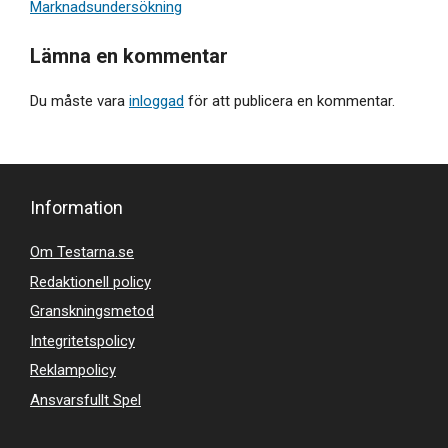
Marknadsundersökning
Lämna en kommentar
Du måste vara
inloggad
för att publicera en kommentar.
Information
Om Testarna.se
Redaktionell policy
Granskningsmetod
Integritetspolicy
Reklampolicy
Ansvarsfullt Spel