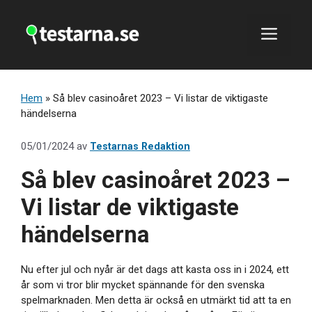
Hoppa
till
Men
innehåll
Hem
»
Så blev casinoåret 2023 – Vi listar de viktigaste
händelserna
05/01/2024
av
Testarnas Redaktion
Så blev casinoåret 2023 –
Vi listar de viktigaste
händelserna
Nu efter jul och nyår är det dags att kasta oss in i 2024, ett
år som vi tror blir mycket spännande för den svenska
spelmarknaden. Men detta är också en utmärkt tid att ta en