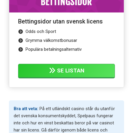
Bettingsidor utan svensk licens
Odds och Sport
Grymma välkomstbonusar
Populära betalningsalternativ
SE LISTAN
Bra att veta:
På ett utländskt casino står du utanför
det svenska konsumentskyddet, Spelpaus fungerar
inte och hur en vinst beskattas beror på var casinot
har sin licens. Gå därför igenom både licens och