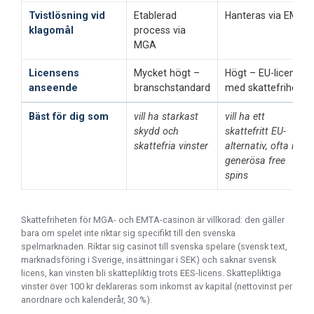
Tvistlösning vid
Etablerad
Hanteras via EMTA
klagomål
process via
MGA
Licensens
Mycket högt –
Högt – EU-licens
anseende
branschstandard
med skattefrihet
Bäst för dig som
vill ha starkast
vill ha ett
skydd och
skattefritt EU-
skattefria vinster
alternativ, ofta med
generösa free
spins
Skattefriheten för MGA- och EMTA-casinon är villkorad: den gäller
bara om spelet inte riktar sig specifikt till den svenska
spelmarknaden. Riktar sig casinot till svenska spelare (svensk text,
marknadsföring i Sverige, insättningar i SEK) och saknar svensk
licens, kan vinsten bli skattepliktig trots EES-licens. Skattepliktiga
vinster över 100 kr deklareras som inkomst av kapital (nettovinst per
anordnare och kalenderår, 30 %).