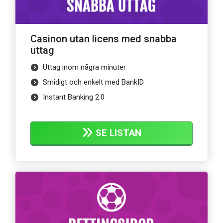
Casinon utan licens med snabba
uttag
Uttag inom några minuter
Smidigt och enkelt med BankID
Instant Banking 2.0
SE LISTAN