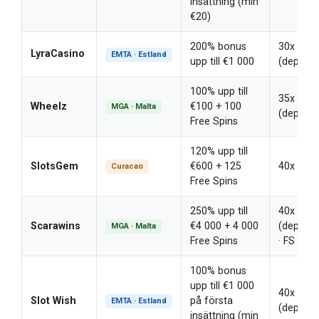
insättning (min
€20)
200% bonus
30x
LyraCasino
EMTA · Estland
upp till €1 000
(dep+bo
100% upp till
35x
Wheelz
€100 + 100
MGA · Malta
(dep+bo
Free Spins
120% upp till
SlotsGem
€600 + 125
40x (bon
Curacao
Free Spins
250% upp till
40x
Scarawins
€4 000 + 4 000
(dep+bo
MGA · Malta
Free Spins
· FS 30x
100% bonus
upp till €1 000
40x
Slot Wish
på första
EMTA · Estland
(dep+bo
insättning (min