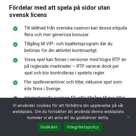
Fördelar med att spela på sidor utan
svensk licens
Till skillnad från svenska casinon kan dessa erbjuda
flera och mer generösa bonusar.
Tillgång till VIP- och lojalitetsprogram där du
belönas för din aktivitet kontinuerligt.
Vissa spel kan finnas i versioner med högre RTP än
på reglerade marknader – RTP varierar dock per
spel och bör kontrolleras i spelets regler.
Fler spelleverantörer och titlar, inklusive spel som
inte finns i Sverige.
Internationella casinon får ofta tillgång till nya titlar
före svenska sajter.
Vi använder cookies för att förbättra din upplevelse på vår
webbplats. Om du fortsätter att använda denna webbplats
Spelar du på en sajt med licens inom EU/EES kan
kommer vi att anta att du godkänner detta.
vinsten vara skattefri – men bara om casinot inte
riktar sig specifikt till den svenska marknaden (se
Godkänn
Integritetspolicy
skatteavsnittet nedan).