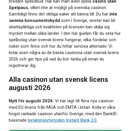
bredare spelutbud. Här kan man även spela
casino
utan
Spelpaus
, vilket inte är möjligt på svenska casinon.
Samtidigt finns det viktiga saker att känna till. Du har
inte
samma konsumentskydd
som i Sverige, vinster kan bli
skattepliktiga och kvaliteten på licensen kan skilja sig
mycket mellan olika länder. I den här guiden får du veta hur
spelbolag utan svensk licens fungerar, vilka fördelar och
risker som finns och hur du hittar seriösa alternativ. Vi
listar även några av de bästa casinona utan svensk licens
2026 och ger tips på vad du bör tänka på innan du
registrerar dig.
Alla casinon utan svensk licens
augusti 2026
Nytt för augusti 2026:
Vi har lagt till flera nya casinon
med EU-licens från MGA och EMTA i listan. Kolla in våra
högst rankade casinon utanför Sverige, med den BankID-
baserade
betalningsmetoden Instant Bank 2.0.