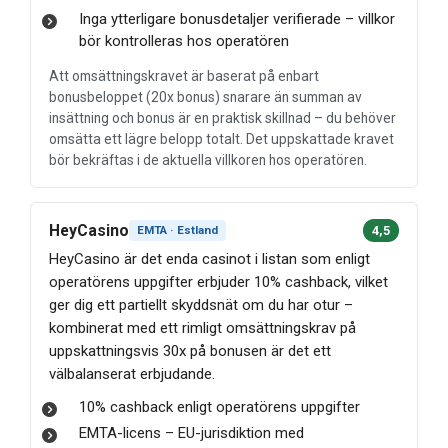
Inga ytterligare bonusdetaljer verifierade – villkor
bör kontrolleras hos operatören
Att omsättningskravet är baserat på enbart
bonusbeloppet (20x bonus) snarare än summan av
insättning och bonus är en praktisk skillnad – du behöver
omsätta ett lägre belopp totalt. Det uppskattade kravet
bör bekräftas i de aktuella villkoren hos operatören.
HeyCasino
EMTA · Estland
4,5
HeyCasino är det enda casinot i listan som enligt
operatörens uppgifter erbjuder 10% cashback, vilket
ger dig ett partiellt skyddsnät om du har otur –
kombinerat med ett rimligt omsättningskrav på
uppskattningsvis 30x på bonusen är det ett
välbalanserat erbjudande.
10% cashback enligt operatörens uppgifter
EMTA-licens – EU-jurisdiktion med