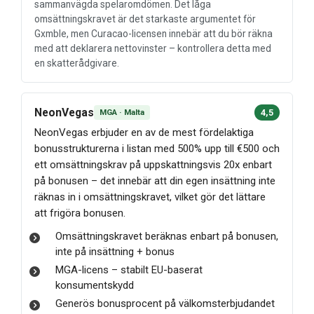
sammanvägda spelaromdömen. Det låga
omsättningskravet är det starkaste argumentet för
Gxmble, men Curacao-licensen innebär att du bör räkna
med att deklarera nettovinster – kontrollera detta med
en skatterådgivare.
NeonVegas
MGA · Malta
4,5
NeonVegas erbjuder en av de mest fördelaktiga
bonusstrukturerna i listan med 500% upp till €500 och
ett omsättningskrav på uppskattningsvis 20x enbart
på bonusen – det innebär att din egen insättning inte
räknas in i omsättningskravet, vilket gör det lättare
att frigöra bonusen.
Omsättningskravet beräknas enbart på bonusen,
inte på insättning + bonus
MGA-licens – stabilt EU-baserat
konsumentskydd
Generös bonusprocent på välkomsterbjudandet