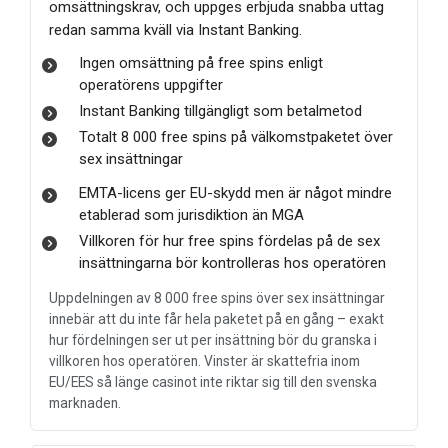
omsättningskrav, och uppges erbjuda snabba uttag
redan samma kväll via Instant Banking.
Ingen omsättning på free spins enligt
operatörens uppgifter
Instant Banking tillgängligt som betalmetod
Totalt 8 000 free spins på välkomstpaketet över
sex insättningar
EMTA-licens ger EU-skydd men är något mindre
etablerad som jurisdiktion än MGA
Villkoren för hur free spins fördelas på de sex
insättningarna bör kontrolleras hos operatören
Uppdelningen av 8 000 free spins över sex insättningar
innebär att du inte får hela paketet på en gång – exakt
hur fördelningen ser ut per insättning bör du granska i
villkoren hos operatören. Vinster är skattefria inom
EU/EES så länge casinot inte riktar sig till den svenska
marknaden.