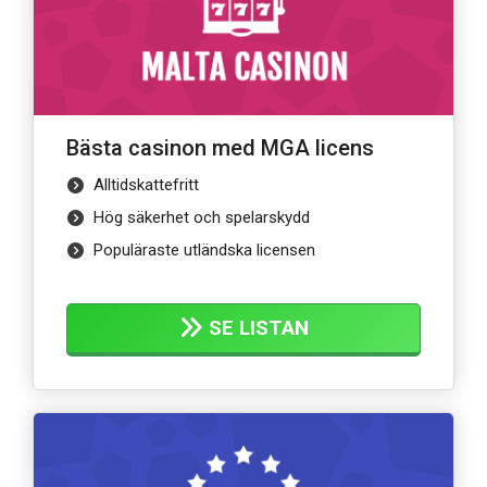
Bästa casinon med MGA licens
Alltidskattefritt
Hög säkerhet och spelarskydd
Populäraste utländska licensen
SE LISTAN