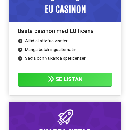
Bästa casinon med EU licens
Alltid skattefria vinster
Många betalningsalternativ
Säkra och välkända spellicenser
SE LISTAN