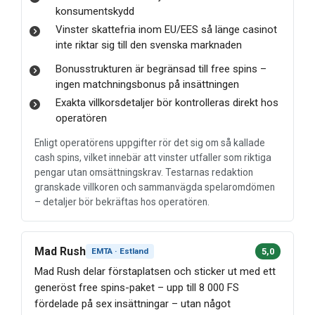
konsumentskydd
Vinster skattefria inom EU/EES så länge casinot
inte riktar sig till den svenska marknaden
Bonusstrukturen är begränsad till free spins –
ingen matchningsbonus på insättningen
Exakta villkorsdetaljer bör kontrolleras direkt hos
operatören
Enligt operatörens uppgifter rör det sig om så kallade
cash spins, vilket innebär att vinster utfaller som riktiga
pengar utan omsättningskrav. Testarnas redaktion
granskade villkoren och sammanvägda spelaromdömen
– detaljer bör bekräftas hos operatören.
Mad Rush
EMTA · Estland
5,0
Mad Rush delar förstaplatsen och sticker ut med ett
generöst free spins-paket – upp till 8 000 FS
fördelade på sex insättningar – utan något