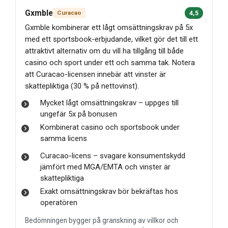
Gxmble
Curacao
4,5
Gxmble kombinerar ett lågt omsättningskrav på 5x
med ett sportsbook-erbjudande, vilket gör det till ett
attraktivt alternativ om du vill ha tillgång till både
casino och sport under ett och samma tak. Notera
att Curacao-licensen innebär att vinster är
skattepliktiga (30 % på nettovinst).
Mycket lågt omsättningskrav – uppges till
ungefär 5x på bonusen
Kombinerat casino och sportsbook under
samma licens
Curacao-licens – svagare konsumentskydd
jämfört med MGA/EMTA och vinster är
skattepliktiga
Exakt omsättningskrav bör bekräftas hos
operatören
Bedömningen bygger på granskning av villkor och