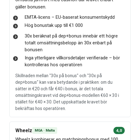
gäller bonusen.
EMTA-licens – EU-baserat konsumentskydd
Hög bonustak upp till €1 000
30x beräknat på dep+bonus innebär ett högre
totalt omsättningsbelopp än 30x enbart på
bonusen
Inga ytterligare villkorsdetaljer verifierade – bör
kontrolleras hos operatören
Skillnaden mellan "30x på bonus" och "30x på
dep+bonus" kan vara betydande i praktiken: om du
sätter in €20 och får €40 i bonus, är det totala
omsättningskravet vid dep+bonus-modellen €60 × 30 i
stället för €40 × 30. Det uppskattade kravet bör
bekräftas hos operatören.
Wheelz
MGA · Malta
4,0
Wheelz kombinerar en matchningsbonus med 100