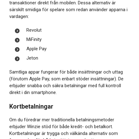
transaktioner direkt från mobilen. Dessa alternativ är
särskilt smidiga för spelare som redan använder apparna i
vardagen:
Revolut
MiFinity
Apple Pay
Jeton
Samtliga appar fungerar för både insättningar och uttag
(förutom Apple Pay, som enbart stöder insättningar). De
erbjuder snabba och säkra betalningar med full kontroll
direkt i din smartphone.
Kortbetalningar
Om du föredrar mer traditionella betalningsmetoder
erbjuder Winzie stöd för både kredit- och betalkort.
Kortbetalningar är trygga och välkända alternativ som