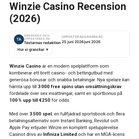
Winzie Casino Recension
(2026)
GRANSKAD OCH
UPPDATERAD
GRANSKAD
·
·
UPPDATERAD AV
TA
25 juni 2026
juni 2026
Testarnas redaktion
Hur vi granskar ▼
Winzie Casino
är en modern spelplattform som
kombinerar ett brett casino- och bettingutbud med
generösa bonusar och snabba betalningar. Nya spelare kan
hämta upp till
3 000 free spins utan omsättningskrav
fördelade över sex insättningar, samt en sportbonus på
100 % upp till €250
för odds.
Med över
3 500 spel
, en fullfjädrad sportsbook och flera
betalningsalternativ som Instant Banking, Revolut och
Apple Pay erbjuder Winzie en komplett spelupplevelse.
Casinot drivs av
Infiniza Limited
och har en MGA-licens