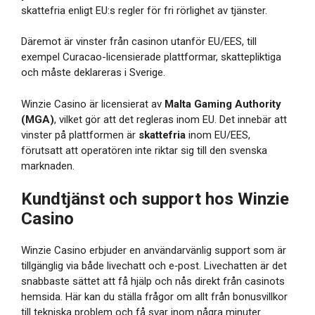
skattefria enligt EU:s regler för fri rörlighet av tjänster.
Däremot är vinster från casinon utanför EU/EES, till
exempel Curacao-licensierade plattformar, skattepliktiga
och måste deklareras i Sverige.
Winzie Casino är licensierat av
Malta Gaming Authority
(MGA)
, vilket gör att det regleras inom EU. Det innebär att
vinster på plattformen är
skattefria
inom EU/EES,
förutsatt att operatören inte riktar sig till den svenska
marknaden.
Kundtjänst och support hos Winzie
Casino
Winzie Casino erbjuder en användarvänlig support som är
tillgänglig via både livechatt och e‑post. Livechatten är det
snabbaste sättet att få hjälp och nås direkt från casinots
hemsida. Här kan du ställa frågor om allt från bonusvillkor
till tekniska problem och få svar inom några minuter.