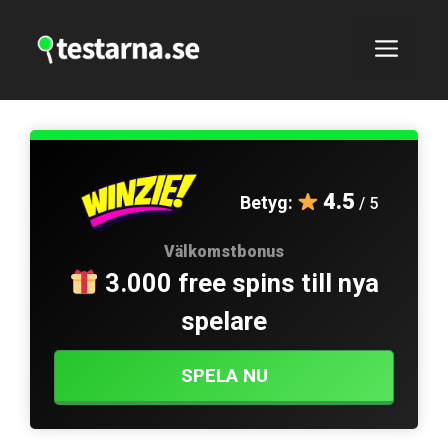
Hoppa
till
Men
innehåll
4.5
Betyg:
/ 5
Välkomstbonus
3.000 free spins till nya
spelare
SPELA NU