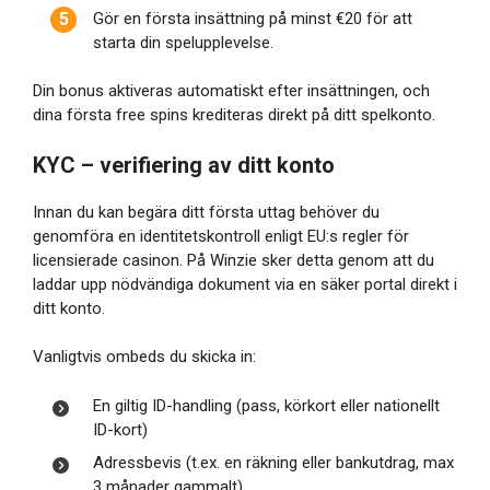
Gör en första insättning på minst €20 för att
starta din spelupplevelse.
Din bonus aktiveras automatiskt efter insättningen, och
dina första free spins krediteras direkt på ditt spelkonto.
KYC – verifiering av ditt konto
Innan du kan begära ditt första uttag behöver du
genomföra en identitetskontroll enligt EU:s regler för
licensierade casinon. På Winzie sker detta genom att du
laddar upp nödvändiga dokument via en säker portal direkt i
ditt konto.
Vanligtvis ombeds du skicka in:
En giltig ID-handling (pass, körkort eller nationellt
ID-kort)
Adressbevis (t.ex. en räkning eller bankutdrag, max
3 månader gammalt)