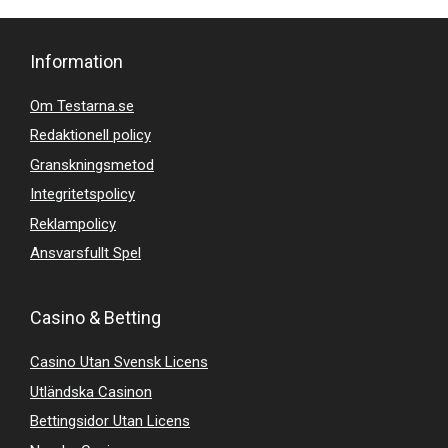
Information
Om Testarna.se
Redaktionell policy
Granskningsmetod
Integritetspolicy
Reklampolicy
Ansvarsfullt Spel
Casino & Betting
Casino Utan Svensk Licens
Utländska Casinon
Bettingsidor Utan Licens