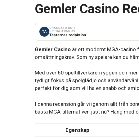
Gemler Casino Re
GRANSKAD OCH
·
UPPDATERAD AV
TA
Testarnas redaktion
Gemler Casino
är ett modernt MGA-casino fr
omsättningskrav. Som ny spelare kan du hämt
Med över 60 speltillverkare i ryggen och mer 
tydligt fokus på spelglädje och användarvän
perfekt för dig som vill ha en snabb och smid
I denna recension går vi igenom allt från bon
bästa MGA-alternativen just nu? Häng med oc
Egenskap