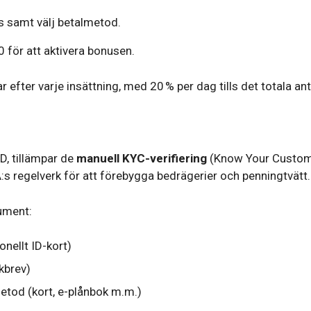
s samt välj betalmetod.
0 för att aktivera bonusen.
efter varje insättning, med 20 % per dag tills det totala ant
D, tillämpar de
manuell KYC-verifiering
(Know Your Customer
s regelverk för att förebygga bedrägerier och penningtvätt.
kument:
onellt ID-kort)
nkbrev)
etod (kort, e-plånbok m.m.)