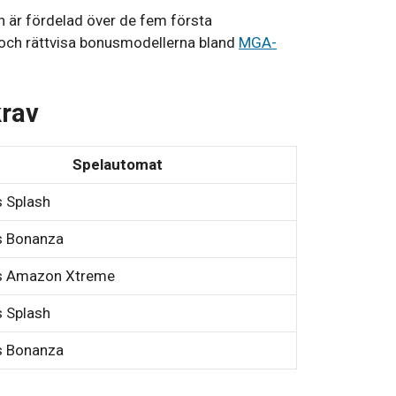
 är fördelad över de fem första
a och rättvisa bonusmodellerna bland
MGA-
krav
Spelautomat
s Splash
s Bonanza
s Amazon Xtreme
s Splash
s Bonanza