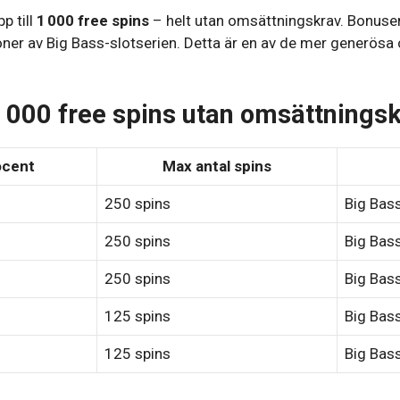
p till
1 000 free spins
– helt utan omsättningskrav. Bonusen
sioner av Big Bass-slotserien. Detta är en av de mer generös
1 000 free spins utan omsättnings
ocent
Max antal spins
250 spins
Big Bas
250 spins
Big Bas
250 spins
Big Bas
125 spins
Big Bas
125 spins
Big Bas