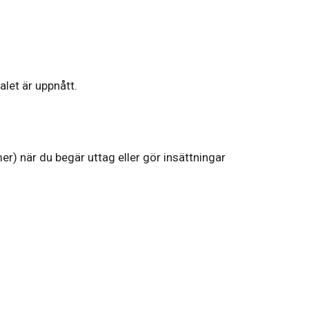
alet är uppnått.
) när du begär uttag eller gör insättningar