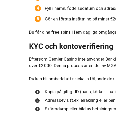
Fyll i namn, födelsedatum och adres
Gör en första insättning på minst €2
Du får dina free spins i fem dagliga omgångar 
KYC och kontoverifiering
Eftersom Gemler Casino inte använder BankI
över €2 000. Denna process är en del av MGA:
Du kan bli ombedd att skicka in följande do
Kopia på giltigt ID (pass, körkort, nati
Adressbevis (t.ex. elräkning eller ba
Skärmdump eller bild av betalningsm