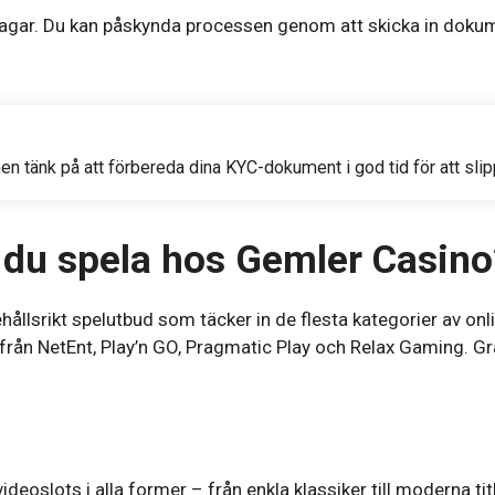
agar. Du kan påskynda processen genom att skicka in dokume
n tänk på att förbereda dina KYC-dokument i god tid för att slipp
 du spela hos Gemler Casino
hållsrikt spelutbud som täcker in de flesta kategorier av onl
r från NetEnt, Play’n GO, Pragmatic Play och Relax Gaming. Grä
ideoslots i alla former – från enkla klassiker till moderna 