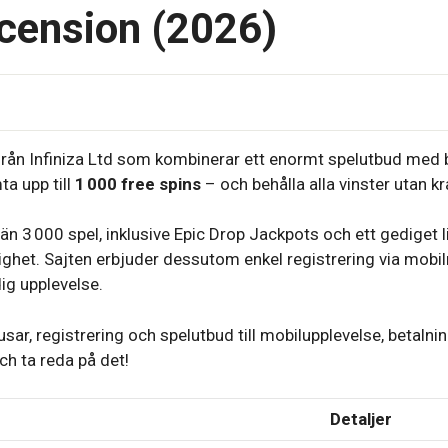
cension (2026)
ån Infiniza Ltd som kombinerar ett enormt spelutbud med b
a upp till
1 000 free spins
– och behålla alla vinster utan krå
än 3 000 spel, inklusive Epic Drop Jackpots och ett gediget 
lighet. Sajten erbjuder dessutom enkel registrering via mob
ig upplevelse.
usar, registrering och spelutbud till mobilupplevelse, betaln
h ta reda på det!
Detaljer