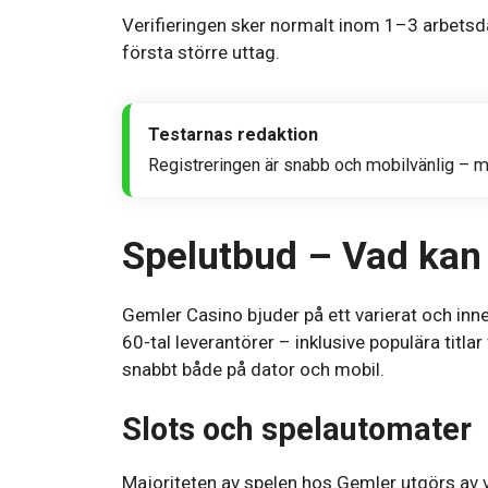
Verifieringen sker normalt inom 1–3 arbetsd
första större uttag.
Testarnas redaktion
Registreringen är snabb och mobilvänlig – me
Spelutbud – Vad kan
Gemler Casino bjuder på ett varierat och inne
60-tal leverantörer – inklusive populära titla
snabbt både på dator och mobil.
Slots och spelautomater
Majoriteten av spelen hos Gemler utgörs av v