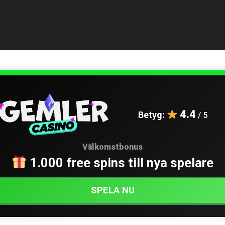
4.4
Betyg:
/ 5
Välkomstbonus
1.000 free spins till nya spelare
SPELA NU