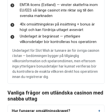
EMTA-licens (Estland) — vinster skattefria inom
EU/EES så länge casinot inte riktar sig till den
svenska marknaden
40x omsättningskrav på insättning + bonus är
högt och kan fördröja uttaget avsevärt
Underlaget är begränsat — ytterligare
villkorsdetaljer bör kontrolleras hos operatören
Underlaget för Slot Wish är tunnare än för övriga casinon
i listan — bedömningen bygger på tillgänglig
villkorsinformation och spelaromdömen, men eftersom
inga ytterligare bonusdetaljer har kunnat verifieras bör
du kontrollera de exakta villkoren direkt hos operatören
innan du registrerar dig.
Vanliga frågor om utländska casinon med
snabba uttag
Hur fungerar omsättningskravet?