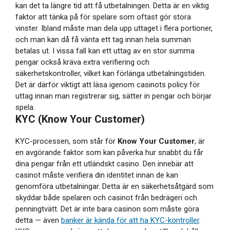
kan det ta längre tid att få utbetalningen. Detta är en viktig
faktor att tänka på för spelare som oftast gör stora
vinster. Ibland måste man dela upp uttaget i flera portioner,
och man kan då få vänta ett tag innan hela summan
betalas ut. I vissa fall kan ett uttag av en stor summa
pengar också kräva extra verifiering och
säkerhetskontroller, vilket kan förlänga utbetalningstiden.
Det är därför viktigt att läsa igenom casinots policy för
uttag innan man registrerar sig, sätter in pengar och börjar
spela.
KYC (Know Your Customer)
KYC-processen, som står för
Know Your Customer
, är
en avgörande faktor som kan påverka hur snabbt du får
dina pengar från ett utländskt casino. Den innebär att
casinot måste verifiera din identitet innan de kan
genomföra utbetalningar. Detta är en säkerhetsåtgärd som
skyddar både spelaren och casinot från bedrägeri och
penningtvätt. Det är inte bara casinon som måste göra
detta — även
banker är kända för att ha KYC-kontroller
.