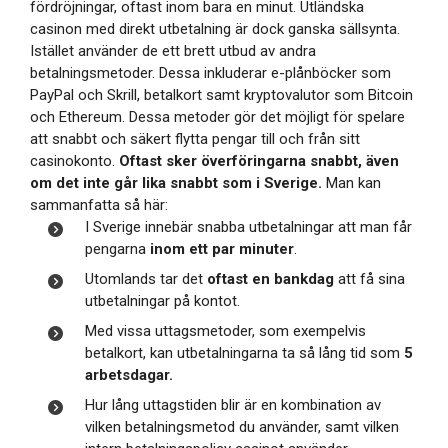
fördröjningar, oftast inom bara en minut. Utländska
casinon med direkt utbetalning är dock ganska sällsynta.
Istället använder de ett brett utbud av andra
betalningsmetoder. Dessa inkluderar e-plånböcker som
PayPal och Skrill, betalkort samt kryptovalutor som Bitcoin
och Ethereum. Dessa metoder gör det möjligt för spelare
att snabbt och säkert flytta pengar till och från sitt
casinokonto.
Oftast sker överföringarna snabbt, även
om det inte går lika snabbt som i Sverige.
Man kan
sammanfatta så här:
I Sverige innebär snabba utbetalningar att man får
pengarna
inom ett par minuter
.
Utomlands tar det
oftast en bankdag
att få sina
utbetalningar på kontot.
Med vissa uttagsmetoder, som exempelvis
betalkort, kan utbetalningarna ta så lång tid som
5
arbetsdagar.
Hur lång uttagstiden blir är en kombination av
vilken betalningsmetod du använder, samt vilken