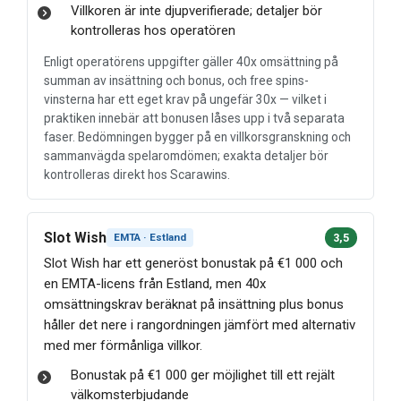
Villkoren är inte djupverifierade; detaljer bör
kontrolleras hos operatören
Enligt operatörens uppgifter gäller 40x omsättning på
summan av insättning och bonus, och free spins-
vinsterna har ett eget krav på ungefär 30x — vilket i
praktiken innebär att bonusen låses upp i två separata
faser. Bedömningen bygger på en villkorsgranskning och
sammanvägda spelaromdömen; exakta detaljer bör
kontrolleras direkt hos Scarawins.
Slot Wish
EMTA · Estland
3,5
Slot Wish har ett generöst bonustak på €1 000 och
en EMTA-licens från Estland, men 40x
omsättningskrav beräknat på insättning plus bonus
håller det nere i rangordningen jämfört med alternativ
med mer förmånliga villkor.
Bonustak på €1 000 ger möjlighet till ett rejält
välkomsterbjudande