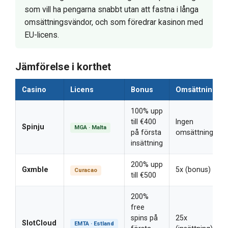
som vill ha pengarna snabbt utan att fastna i långa
omsättningsvändor, och som föredrar kasinon med
EU-licens.
Jämförelse i korthet
Casino
Licens
Bonus
Omsättning
100% upp
till €400
Ingen
Spinju
MGA · Malta
på första
omsättning
insättning
200% upp
Gxmble
5x (bonus)
Curacao
till €500
200%
free
spins på
25x
SlotCloud
EMTA · Estland