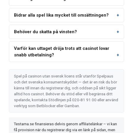
Bidrar alla spel lika mycket till omsättningen?
Behöver du skatta på vinsten?
Varför kan uttaget dröja trots att casinot lovar
snabb utbetalning?
Spel på casinon utan svensk licens står utanför Spelpaus
och det svenska konsumentskyddet — det är en risk du bör
känna till innan du registrerar dig, och oddsen på sikt ligger
alltid hos casinot. Behöver du stöd eller vill begränsa ditt
spelande, kontakta Stödlinjen på 020-81 91 00 eller använd
verktyg som Betblocker eller Gamban.
Testarna.se finansieras delvis genom affiliatelänkar – vi kan
få provision när du registrerar dig via en länk på sidan, men