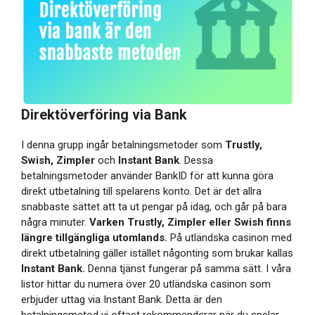
Direktöverföring via Bank
I denna grupp ingår betalningsmetoder som
Trustly,
Swish, Zimpler
och
Instant Bank
. Dessa
betalningsmetoder använder BankID för att kunna göra
direkt utbetalning till spelarens konto. Det är det allra
snabbaste sättet att ta ut pengar på idag, och går på bara
några minuter.
Varken Trustly, Zimpler eller Swish finns
längre tillgängliga utomlands.
På utländska casinon med
direkt utbetalning gäller istället någonting som brukar kallas
Instant Bank.
Denna tjänst fungerar på samma sätt. I våra
listor hittar du numera över 20 utländska casinon som
erbjuder uttag via Instant Bank. Detta är den