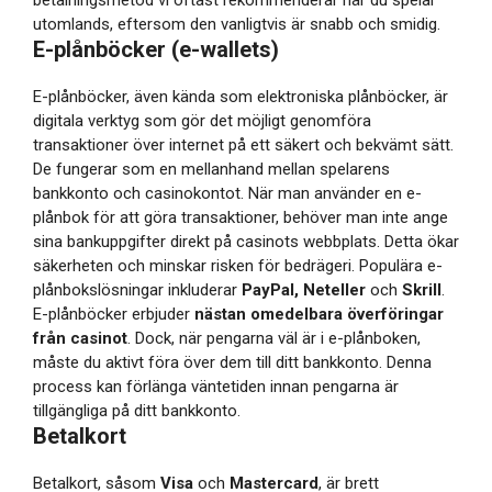
betalningsmetod vi oftast rekommenderar när du spelar
utomlands, eftersom den vanligtvis är snabb och smidig.
E-plånböcker (e-wallets)
E-plånböcker, även kända som elektroniska plånböcker, är
digitala verktyg som gör det möjligt genomföra
transaktioner över internet på ett säkert och bekvämt sätt.
De fungerar som en mellanhand mellan spelarens
bankkonto och casinokontot. När man använder en e-
plånbok för att göra transaktioner, behöver man inte ange
sina bankuppgifter direkt på casinots webbplats. Detta ökar
säkerheten och minskar risken för bedrägeri. Populära e-
plånbokslösningar inkluderar
PayPal, Neteller
och
Skrill
.
E-plånböcker erbjuder
nästan omedelbara överföringar
från casinot
. Dock, när pengarna väl är i e-plånboken,
måste du aktivt föra över dem till ditt bankkonto. Denna
process kan förlänga väntetiden innan pengarna är
tillgängliga på ditt bankkonto.
Betalkort
Betalkort, såsom
Visa
och
Mastercard
, är brett