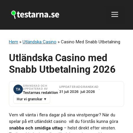
Hoppa
till
Men
innehåll
Hem
»
Utländska Casino
»
Casino Med Snabb Utbetalning
Utländska Casino med
Snabb Utbetalning 2026
GRANSKAD OCH
UPPDATERAD
GRANSKAD
·
·
UPPDATERAD AV
TA
31 juli 2026
juli 2026
Testarnas redaktion
Hur vi granskar ▼
Vem vill vänta i flera dagar på sina vinstpengar? När du
spelar på ett utländskt casino vill du förstås kunna göra
snabba och smidiga uttag
– helst direkt efter vinsten.