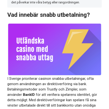
det påverkar inte våra betyg eller rangordningen.
Vad innebär snabb utbetalning?
I Sverige prioriterar casinon snabba utbetalningar, ofta
genom användningen av direktöverföring via bank.
Betalningsmetoder som Trustly och Zimpler, som
använder
BankID
för att verifiera spelarens identitet, gör
detta möjligt. Med direktöverföringar kan spelare få sina
vinster utbetalade direkt till sitt bankkonto utan onödiga