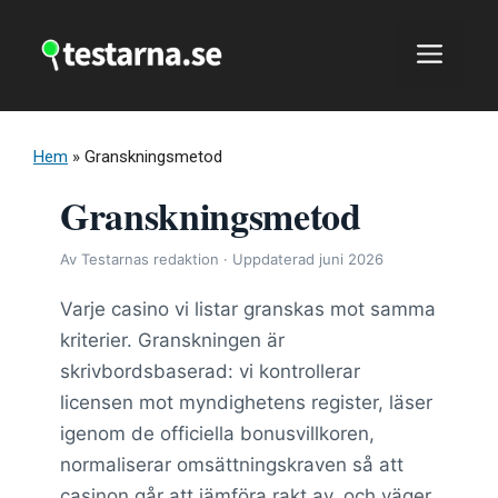
Hoppa
till
Men
innehåll
Hem
»
Granskningsmetod
Granskningsmetod
Av Testarnas redaktion · Uppdaterad juni 2026
Varje casino vi listar granskas mot samma
kriterier. Granskningen är
skrivbordsbaserad: vi kontrollerar
licensen mot myndighetens register, läser
igenom de officiella bonusvillkoren,
normaliserar omsättningskraven så att
casinon går att jämföra rakt av, och väger