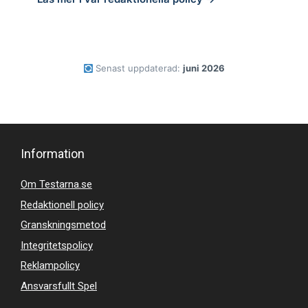
Senast uppdaterad:
juni 2026
Information
Om Testarna.se
Redaktionell policy
Granskningsmetod
Integritetspolicy
Reklampolicy
Ansvarsfullt Spel