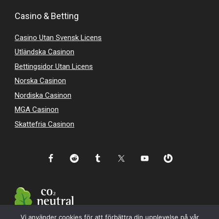
Casino & Betting
Casino Utan Svensk Licens
Utländska Casinon
Bettingsidor Utan Licens
Norska Casinon
Nordiska Casinon
MGA Casinon
Skattefria Casinon
Vi använder cookies för att förbättra din upplevelse på vår