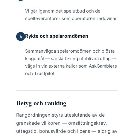
Vi går igenom det spelutbud och de
spelleverantörer som operatören redovisar.
Rykte och spelaromdömen
6
Sammanvägda spelaromdömen och olösta
klagomål — särskilt kring uteblivna uttag —
vägs in via externa källor som AskGamblers
och Trustpilot.
Betyg och ranking
Rangordningen styrs uteslutande av de
granskade villkoren — omsättningskrav,
uttagstid, bonusvärde och licens — aldrig av