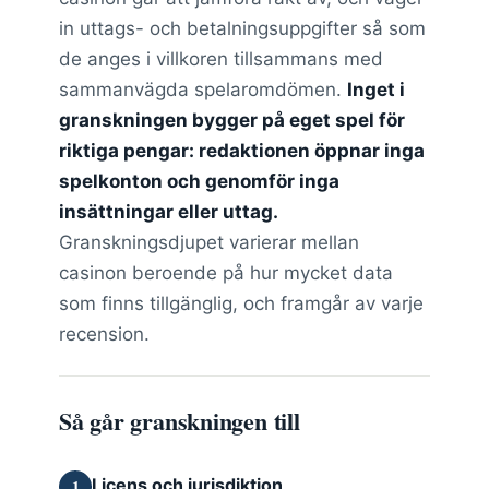
in uttags- och betalningsuppgifter så som
de anges i villkoren tillsammans med
sammanvägda spelaromdömen.
Inget i
granskningen bygger på eget spel för
riktiga pengar: redaktionen öppnar inga
spelkonton och genomför inga
insättningar eller uttag.
Granskningsdjupet varierar mellan
casinon beroende på hur mycket data
som finns tillgänglig, och framgår av varje
recension.
Så går granskningen till
Licens och jurisdiktion
1