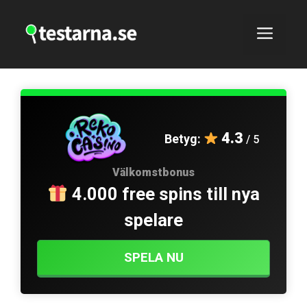
Hoppa
till
Men
innehåll
4.3
Betyg:
/ 5
Välkomstbonus
4.000 free spins till nya
spelare
SPELA NU