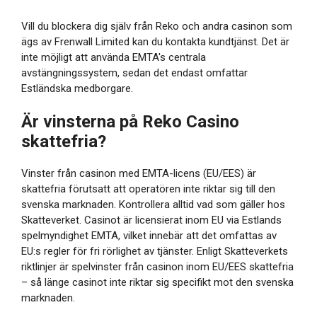
Vill du blockera dig själv från Reko och andra casinon som
ägs av Frenwall Limited kan du kontakta kundtjänst. Det är
inte möjligt att använda EMTA's centrala
avstängningssystem, sedan det endast omfattar
Estländska medborgare.
Är vinsterna på Reko Casino
skattefria?
Vinster från casinon med EMTA-licens (EU/EES) är
skattefria förutsatt att operatören inte riktar sig till den
svenska marknaden. Kontrollera alltid vad som gäller hos
Skatteverket. Casinot är licensierat inom EU via Estlands
spelmyndighet EMTA, vilket innebär att det omfattas av
EU:s regler för fri rörlighet av tjänster. Enligt Skatteverkets
riktlinjer är spelvinster från casinon inom EU/EES skattefria
– så länge casinot inte riktar sig specifikt mot den svenska
marknaden.