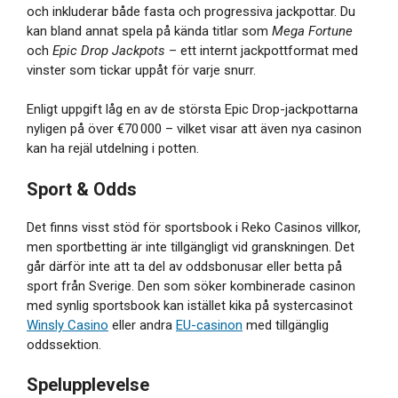
och inkluderar både fasta och progressiva jackpottar. Du
kan bland annat spela på kända titlar som
Mega Fortune
och
Epic Drop Jackpots
– ett internt jackpottformat med
vinster som tickar uppåt för varje snurr.
Enligt uppgift låg en av de största Epic Drop-jackpottarna
nyligen på över €70 000 – vilket visar att även nya casinon
kan ha rejäl utdelning i potten.
Sport & Odds
Det finns visst stöd för sportsbook i Reko Casinos villkor,
men sportbetting är inte tillgängligt vid granskningen. Det
går därför inte att ta del av oddsbonusar eller betta på
sport från Sverige. Den som söker kombinerade casinon
med synlig sportsbook kan istället kika på systercasinot
Winsly Casino
eller andra
EU-casinon
med tillgänglig
oddssektion.
Spelupplevelse