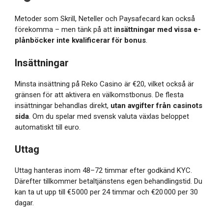
Metoder som Skrill, Neteller och Paysafecard kan också
förekomma – men tänk på att
insättningar med vissa e-
plånböcker inte kvalificerar för bonus
.
Insättningar
Minsta insättning på Reko Casino är €20, vilket också är
gränsen för att aktivera en välkomstbonus. De flesta
insättningar behandlas direkt,
utan avgifter från casinots
sida
. Om du spelar med svensk valuta växlas beloppet
automatiskt till euro.
Uttag
Uttag hanteras inom 48–72 timmar efter godkänd KYC.
Därefter tillkommer betaltjänstens egen behandlingstid. Du
kan ta ut upp till €5 000 per 24 timmar och €20 000 per 30
dagar.