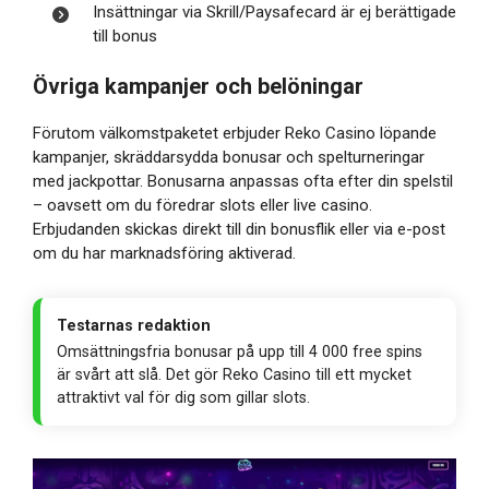
Insättningar via Skrill/Paysafecard är ej berättigade
till bonus
Övriga kampanjer och belöningar
Förutom välkomstpaketet erbjuder Reko Casino löpande
kampanjer, skräddarsydda bonusar och spelturneringar
med jackpottar. Bonusarna anpassas ofta efter din spelstil
– oavsett om du föredrar slots eller live casino.
Erbjudanden skickas direkt till din bonusflik eller via e-post
om du har marknadsföring aktiverad.
Testarnas redaktion
Omsättningsfria bonusar på upp till 4 000 free spins
är svårt att slå. Det gör Reko Casino till ett mycket
attraktivt val för dig som gillar slots.