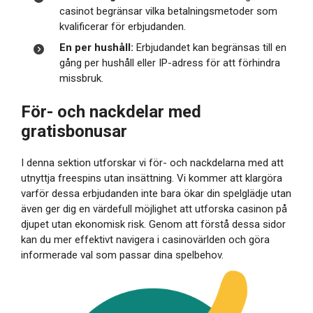
casinot begränsar vilka betalningsmetoder som
kvalificerar för erbjudanden.
En per hushåll:
Erbjudandet kan begränsas till en
gång per hushåll eller IP-adress för att förhindra
missbruk.
För- och nackdelar med
gratisbonusar
I denna sektion utforskar vi för- och nackdelarna med att
utnyttja freespins utan insättning. Vi kommer att klargöra
varför dessa erbjudanden inte bara ökar din spelglädje utan
även ger dig en värdefull möjlighet att utforska casinon på
djupet utan ekonomisk risk. Genom att förstå dessa sidor
kan du mer effektivt navigera i casinovärlden och göra
informerade val som passar dina spelbehov.