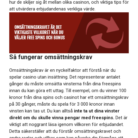
hur de skiljer sig åt mellan olika casinon, och viktiga tips för
att utvärdera erbjudandenas verkliga värde.
Så fungerar omsättningskrav
Omsättningskrav är en nyckelfaktor att förstå när du
spelar casino utan insättning. Det representerar antalet
gånger du måste omsätta vinsterna från dina freespins
innan du kan göra ett uttag. Till exempel, om du vinner 100
kronor från dina spins och casinot har ett omsättningskrav
på 30 gånger, måste du spela för 3 000 kronor innan
vinsten kan tas ut. Du kan alltså
inte ta ut dina vinster
direkt om du skulle vinna pengar med freespins.
Det är
viktigt att noggrant läsa igenom villkoren för erbjudandet.
Detta säkerställer att du förstår omsättningskravet och