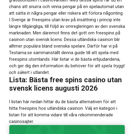
chans att snurra och vinna pengar på en spelautomat utan
att sätta in några pengar eller riskera att förlora någonting.
I Sverige är freespins utan krav på insättning i princip inte
längre tillgängliga, till följd av omregleringen av den svenska
marknaden. Men däremot finns det gott om freespins på
casinon utan svensk licens. Dessa utländska casinon blir
alltmer populära bland svenska spelare. Därför har vi på
Testarna.se sammanställt denna guide till att spela med
freespins utomlands. Här listar vi de bästa erbjudandena,
och ger dig den information du behöver för att
spela tryggt
och säkert
i utlandet.
Lista: Bästa free spins casino utan
svensk licens augusti 2026
I listan här nedan hittar du de bästa alternativen för att
hitta freespins hos utländska casinon. Välj en kategori i
listan för att komma vidare till våra rekommenderade
casinosajter.