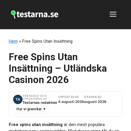
Hoppa
till
Men
innehåll
Hem
»
Free Spins Utan Insättning
Free Spins Utan
Insättning – Utländska
Casinon 2026
GRANSKAD OCH
UPPDATERAD
GRANSKAD
·
·
UPPDATERAD AV
TA
4 augusti 2026
augusti 2026
Testarnas redaktion
Hur vi granskar ▼
Free spins utan insättning
är den mest populära
gratisbonusen i casinovärlden. Med dessa spins får du en