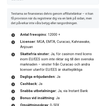
Testarna.se finansieras delvis genom affiliatelänkar – vi kan
få provision när du registrerar dig via en länk på sidan, men
det påverkar inte våra betyg eller rangordningen.
Antal freespins:
12000 +
Licenser:
MGA, EMTA, Curacao, Kahnawake,
Anjouan
Skattefria vinster:
Ja, för casinon med licens
inom EU/EES som inte riktar sig till den svenska
marknaden – vinster från Curacao och andra
licenser utanför EU/EES är skattepliktiga
Dagliga erbjudanden:
Ja
Cashback:
Ja
Snabba utbetalningar:
Ja, via Instant Bank
Bonus vid insättning:
Ja
Omsättningskrav:
0-50X