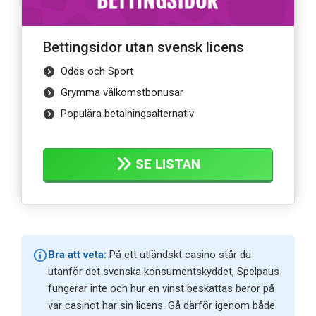
Bettingsidor utan svensk licens
Odds och Sport
Grymma välkomstbonusar
Populära betalningsalternativ
SE LISTAN
Bra att veta:
På ett utländskt casino står du
utanför det svenska konsumentskyddet, Spelpaus
fungerar inte och hur en vinst beskattas beror på
var casinot har sin licens. Gå därför igenom både