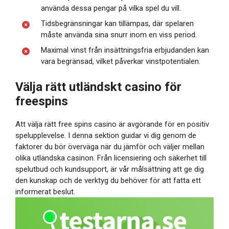
använda dessa pengar på vilka spel du vill.
Tidsbegränsningar kan tillämpas, där spelaren
måste använda sina snurr inom en viss period.
Maximal vinst från insättningsfria erbjudanden kan
vara begränsad, vilket påverkar vinstpotentialen.
Välja rätt utländskt casino för
freespins
Att välja rätt free spins casino är avgörande för en positiv
spelupplevelse. I denna sektion guidar vi dig genom de
faktorer du bör överväga när du jämför och väljer mellan
olika utländska casinon. Från licensiering och säkerhet till
spelutbud och kundsupport, är vår målsättning att ge dig
den kunskap och de verktyg du behöver för att fatta ett
informerat beslut.