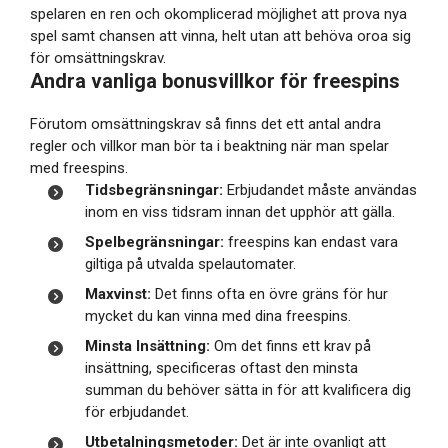
spelaren en ren och okomplicerad möjlighet att prova nya
spel samt chansen att vinna, helt utan att behöva oroa sig
för omsättningskrav.
Andra vanliga bonusvillkor för freespins
Förutom omsättningskrav så finns det ett antal andra
regler och villkor man bör ta i beaktning när man spelar
med freespins.
Tidsbegränsningar:
Erbjudandet måste användas
inom en viss tidsram innan det upphör att gälla.
Spelbegränsningar:
freespins kan endast vara
giltiga på utvalda spelautomater.
Maxvinst:
Det finns ofta en övre gräns för hur
mycket du kan vinna med dina freespins.
Minsta Insättning:
Om det finns ett krav på
insättning, specificeras oftast den minsta
summan du behöver sätta in för att kvalificera dig
för erbjudandet.
Utbetalningsmetoder:
Det är inte ovanligt att