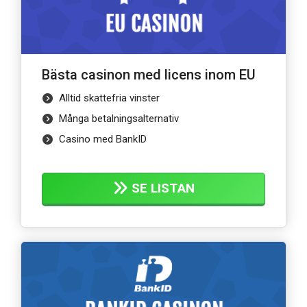
Bästa casinon med licens inom EU
Alltid skattefria vinster
Många betalningsalternativ
Casino med BankID
SE LISTAN