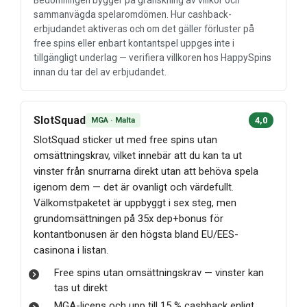
sammanvägda spelaromdömen. Hur cashback-
erbjudandet aktiveras och om det gäller förluster på
free spins eller enbart kontantspel uppges inte i
tillgängligt underlag — verifiera villkoren hos HappySpins
innan du tar del av erbjudandet.
SlotSquad
MGA · Malta
4,0
SlotSquad sticker ut med free spins utan
omsättningskrav, vilket innebär att du kan ta ut
vinster från snurrarna direkt utan att behöva spela
igenom dem — det är ovanligt och värdefullt.
Välkomstpaketet är uppbyggt i sex steg, men
grundomsättningen på 35x dep+bonus för
kontantbonusen är den högsta bland EU/EES-
casinona i listan.
Free spins utan omsättningskrav — vinster kan
tas ut direkt
MGA-licens och upp till 15 % cashback enligt