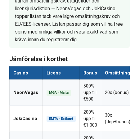
utifrån omsättningskrav, uttagstider och
licensjurisdiktion — NeonVegas och JokiCasino
toppar listan tack vare lägre omsättningskrav och
EU/EES-licenser. Listan passar dig som vill ha free
spins med rimliga villkor och veta exakt vad som
krävs innan du registrerar dig.
Jämförelse i korthet
Casino
Licens
Bonus
Omsättning
500%
NeonVegas
upp till
20x (bonus)
MGA · Malta
€500
200%
30x
JokiCasino
upp till
EMTA · Estland
(dep+bonus)
€1 000
200%