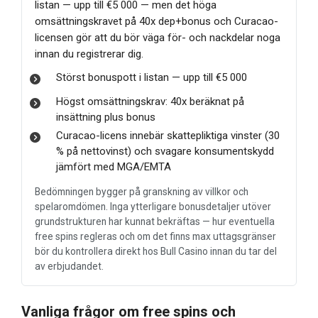
listan — upp till €5 000 — men det höga
omsättningskravet på 40x dep+bonus och Curacao-
licensen gör att du bör väga för- och nackdelar noga
innan du registrerar dig.
Störst bonuspott i listan — upp till €5 000
Högst omsättningskrav: 40x beräknat på
insättning plus bonus
Curacao-licens innebär skattepliktiga vinster (30
% på nettovinst) och svagare konsumentskydd
jämfört med MGA/EMTA
Bedömningen bygger på granskning av villkor och
spelaromdömen. Inga ytterligare bonusdetaljer utöver
grundstrukturen har kunnat bekräftas — hur eventuella
free spins regleras och om det finns max uttagsgränser
bör du kontrollera direkt hos Bull Casino innan du tar del
av erbjudandet.
Vanliga frågor om free spins och