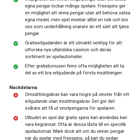
egna pengar lockar många spelare. Freespins ger
en möjlighet att vinna pengar utan att behöva satsa
egna medel, men spel innebär alltid en risk och bör
ses som underhållning snarare än ett sätt att tjäna
pengar.
Gratiserbjudanden är ett utmärkt verktyg för att
utforska nya utländska casinon och deras
sortiment av spelautomater.
Efter gratisbonusen finns ofta möjligheten att ta
del av ett bra erbjudande på första insättningen
Nackdelarna
Omsättningskrav kan vara högre på vinster från ett
erbjudande utan insättningskrav. Det gör det
svårare att få ut vinstpengarna för spelaren.
Utbudet av spel där gratis spins kan användas kan
vara begränsat. Ofta är dessa låsta till en specifik
spelautomat. Märk dock att om du vinner pengar
när du spelar med freespins, så kan du sedan