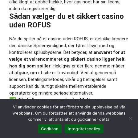
altid klogt at dobbelttjekke, hvor casinoet har sin licens,
inden du registrerer dig.
Sådan vælger du et sikkert casino
uden ROFUS
Når du spiller på et casino uden ROFUS, er det ikke længere
den danske Spillemyndighed, der fører tilsyn med og
kontrollerer spiludbyderne. Det betyder, at
ansvaret for at
vælge et velrenommeret og sikkert casino ligger helt
hos dig som spiller
. Heldigvis er der flere nemme måder
at afgøre, om et site er troværdigt. Ved at gennemgå
licensen, betalingsmetoder, vilkår og betingelser samt
support kan du hurtigt skelne mellem etablerede
operatører og mindre seriøse alternativer.
Tjek licensen og jurisdiktionen
Vi använder cookies för att förbättra din upplevelse på vår
webbplats. Om du fortsätter att använda denna webbplats
Det første, du bør tjekke, er, hvilken
licens casinoet har
.
kommer vi att anta att du godkänner detta.
En EU-licens, for eksempel fra Malta eller Estland, er
normalt den sikreste og betyder også, at gevinster er
Godkänn
Integritetspolicy
skattefrie i Danmark.
Licenser uden for EU, såsom