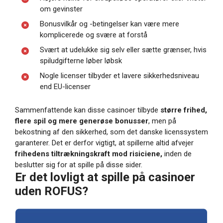
om gevinster
Bonusvilkår og -betingelser kan være mere
komplicerede og svære at forstå
Svært at udelukke sig selv eller sætte grænser, hvis
spiludgifterne løber løbsk
Nogle licenser tilbyder et lavere sikkerhedsniveau
end EU-licenser
Sammenfattende kan disse casinoer tilbyde
større frihed,
flere spil og mere generøse bonusser
, men på
bekostning af den sikkerhed, som det danske licenssystem
garanterer. Det er derfor vigtigt, at spillerne altid afvejer
frihedens tiltrækningskraft mod risiciene,
inden de
beslutter sig for at spille på disse sider.
Er det lovligt at spille på casinoer
uden ROFUS?