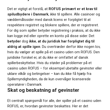
Det er vigtigt at forstå, at
ROFUS primært er et krav til
spiludbydere i Danmark
, ikke til spillere. Alle casinoer og
væddemålssider med dansk licens er forpligtet til at
respektere registret og blokere spillere, der er registreret.
For dig som spiller betyder registrering i praksis, at du ikke
kan logge ind eller oprette en konto på disse sider. Det
betyder
dog
ikke
,
at du juridisk har forpligtet dig til
aldrig at spille igen
. Du overtræder derfor ikke nogen lov,
hvis du vælger at spille på et casino uden om ROFUS. Den
juridiske forskel er, at du ikke er omfattet af dansk
spillerbeskyttelse. Hvis du støder på problemer på et
casino uden ROFUS – for eksempel ubetalte gevinster eller
uklare vilkår og betingelser – kan du ikke få hjælp fra
Spillemyndigheden, da de kun overvåger licenserede
operatører i Danmark.
Skat og beskatning af gevinster
Et centralt spørgsmål for alle, der spiller på et casino uden
ROFUS, er, hvordan gevinster beskattes. Her er det