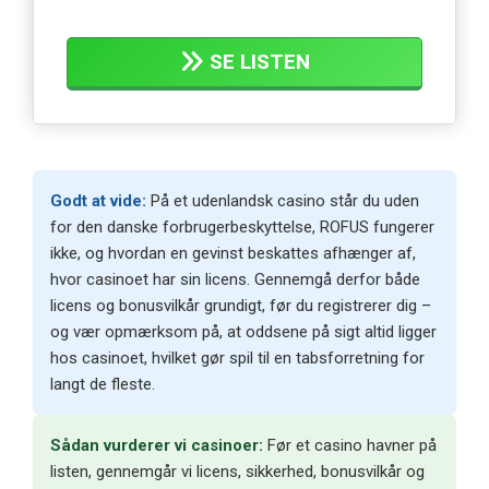
SE LISTEN
Godt at vide:
På et udenlandsk casino står du uden
for den danske forbrugerbeskyttelse, ROFUS fungerer
ikke, og hvordan en gevinst beskattes afhænger af,
hvor casinoet har sin licens. Gennemgå derfor både
licens og bonusvilkår grundigt, før du registrerer dig –
og vær opmærksom på, at oddsene på sigt altid ligger
hos casinoet, hvilket gør spil til en tabsforretning for
langt de fleste.
Sådan vurderer vi casinoer:
Før et casino havner på
listen, gennemgår vi licens, sikkerhed, bonusvilkår og