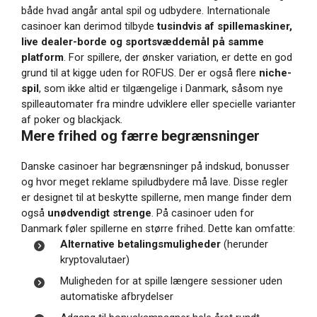
både hvad angår antal spil og udbydere. Internationale
casinoer kan derimod tilbyde
tusindvis af spillemaskiner,
live dealer-borde og sportsvæddemål på samme
platform
. For spillere, der ønsker variation, er dette en god
grund til at kigge uden for ROFUS. Der er også flere
niche-
spil
, som ikke altid er tilgængelige i Danmark, såsom nye
spilleautomater fra mindre udviklere eller specielle varianter
af poker og blackjack.
Mere frihed og færre begrænsninger
Danske casinoer har begrænsninger på indskud, bonusser
og hvor meget reklame spiludbydere må lave. Disse regler
er designet til at beskytte spillerne, men mange finder dem
også
unødvendigt strenge
. På casinoer uden for
Danmark føler spillerne en større frihed. Dette kan omfatte:
Alternative betalingsmuligheder
(herunder
kryptovalutaer)
Muligheden for at spille længere sessioner uden
automatiske afbrydelser