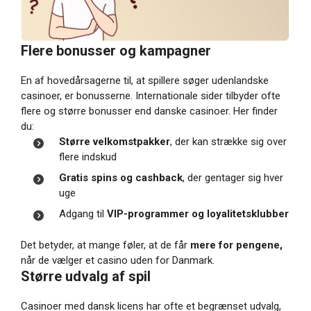
Flere bonusser og kampagner
En af hovedårsagerne til, at spillere søger udenlandske
casinoer, er bonusserne. Internationale sider tilbyder ofte
flere og større bonusser end danske casinoer. Her finder
du:
Større velkomstpakker
, der kan strække sig over
flere indskud
Gratis spins og cashback
, der gentager sig hver
uge
Adgang til
VIP-programmer og loyalitetsklubber
Det betyder, at mange føler, at de får
mere for pengene,
når de vælger et casino uden for Danmark.
Større udvalg af spil
Casinoer med dansk licens har ofte et begrænset udvalg,