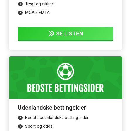
Trygt og sikkert
MGA / EMTA
SE LISTEN
Udenlandske bettingsider
Bedste udenlandske betting sider
Sport og odds