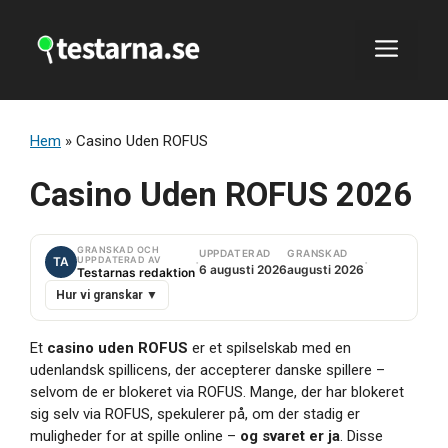
Hoppa
till
Men
innehåll
Hem
»
Casino Uden ROFUS
Casino Uden ROFUS 2026
GRANSKAD OCH
UPPDATERAD
GRANSKAD
·
·
UPPDATERAD AV
TA
6 augusti 2026
augusti 2026
Testarnas redaktion
Hur vi granskar ▼
Et
casino uden ROFUS
er et spilselskab med en
udenlandsk spillicens, der accepterer danske spillere –
selvom de er blokeret via ROFUS. Mange, der har blokeret
sig selv via ROFUS, spekulerer på, om der stadig er
muligheder for at spille online –
og svaret er ja
. Disse