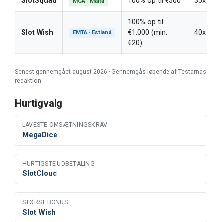
SlotSquad
100% op til €500
35x (ind
MGA · Malta
100% op til
Slot Wish
€1.000 (min.
40x (ind
EMTA · Estland
€20)
Senest gennemgået august 2026 · Gennemgås løbende af Testarnas
redaktion
Hurtigvalg
LAVESTE OMSÆTNINGSKRAV
MegaDice
HURTIGSTE UDBETALING
SlotCloud
STØRST BONUS
Slot Wish