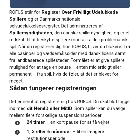
ROFUS står for
Register Over Frivilligt Udelukkede
Spillere
og er Danmarks nationale
selvudelukkelsesregister. Det administreres af
Spillemyndigheden
, den danske spillemyndighed, og er et
redskab til at beskytte spillere mod at falde i problematisk
spil. Når du registrerer dig hos ROFUS, bliver du blokeret fra
alle casinoer og væddemålssider med dansk licens samt
fra landbaserede spillesteder. Formålet er at give spillere
mulighed for at tage en pause – enten midlertidigt eller
permanent – fra spil, hvis de føler, at det er blevet for
meget.
Sådan fungerer registreringen
Det er nemt at registrere sig hos ROFUS: Du skal blot logge
ind med
dit NemID eller MitID
. Som spiller kan du vælge
mellem flere forskellige suspensionsperioder:
24 timer
– en kort pause for at få vejret
1, 3 eller 6 måneder
– til en længere
restitutionsperiode