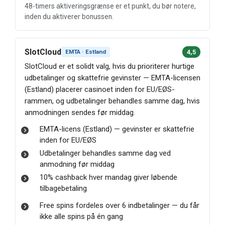
48-timers aktiveringsgrænse er et punkt, du bør notere,
inden du aktiverer bonussen.
SlotCloud
EMTA · Estland
4,5
SlotCloud er et solidt valg, hvis du prioriterer hurtige
udbetalinger og skattefrie gevinster — EMTA-licensen
(Estland) placerer casinoet inden for EU/EØS-
rammen, og udbetalinger behandles samme dag, hvis
anmodningen sendes før middag.
EMTA-licens (Estland) — gevinster er skattefrie
inden for EU/EØS
Udbetalinger behandles samme dag ved
anmodning før middag
10% cashback hver mandag giver løbende
tilbagebetaling
Free spins fordeles over 6 indbetalinger — du får
ikke alle spins på én gang