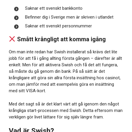
Saknar ett svenskt bankkonto
Befinner dig i Sverige men är skriven i utlandet
Saknar ett svenskt personnummer
Smått krångligt att komma igång
Om man inte redan har Swish installerat så krävs det lite
jobb för att få i gång allting första gången – därefter är allt
enkelt. Men för att aktivera Swish och få det att fungera,
så måste du gå genom din bank. På så sätt är det
krångligare att göra sin allra första insättning hos casinot,
om man jämför med att exempelvis göra en insättning
med sitt VISA-kort.
Med det sagt så är det klart värt att gå igenom den något
krångliga start-processen med Swish. Detta eftersom man
verkligen gör livet lättare för sig själv längre fram.
Vad är Swish?