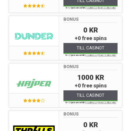
TILL CASINOT
18+ | Spela ansvarfullt |
stodlinjen.se
|
Regler & Villkor gäller
BONUS
0 KR
+0 free spins
TILL CASINOT
18+ | Spela ansvarfullt |
stodlinjen.se
|
Regler & Villkor gäller
BONUS
1000 KR
+0 free spins
TILL CASINOT
18+ | Spela ansvarfullt |
stodlinjen.se
|
Regler & Villkor gäller
BONUS
0 KR