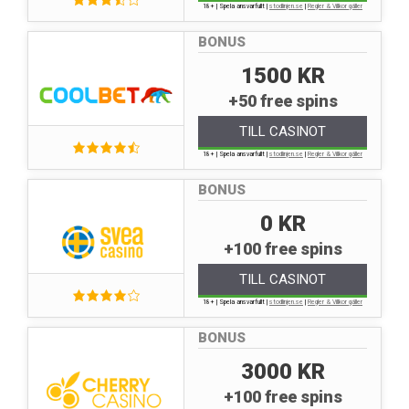
18+ | Spela ansvarfullt |
stodlinjen.se
|
Regler & Villkor gäller
BONUS
1500 KR
+50 free spins
TILL CASINOT
18+ | Spela ansvarfullt |
stodlinjen.se
|
Regler & Villkor gäller
BONUS
0 KR
+100 free spins
TILL CASINOT
18+ | Spela ansvarfullt |
stodlinjen.se
|
Regler & Villkor gäller
BONUS
3000 KR
+100 free spins