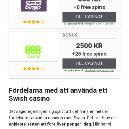
+0 free spins
TILL CASINOT
18+ | Spela ansvarfullt |
stodlinjen.se
|
Regler & Villkor gäller
BONUS
2500 KR
+25 free spins
TILL CASINOT
18+ | Spela ansvarfullt |
stodlinjen.se
|
Regler & Villkor gäller
Fördelarna med att använda ett
Swish casino
Det säger egentligen sig självt att det finns en hel del
fördelar att använda casinon med Swish. Det är ett av de
enklaste sätten att föra över pengar idag
.
Här har vi