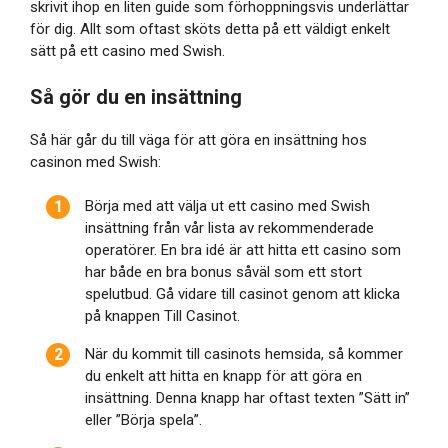
skrivit ihop en liten guide som förhoppningsvis underlättar
för dig. Allt som oftast sköts detta på ett väldigt enkelt
sätt på ett casino med Swish.
Så gör du en insättning
Så här går du till väga för att göra en insättning hos
casinon med Swish:
Börja med att välja ut ett casino med Swish
insättning från vår lista av rekommenderade
operatörer. En bra idé är att hitta ett casino som
har både en bra bonus såväl som ett stort
spelutbud. Gå vidare till casinot genom att klicka
på knappen Till Casinot.
När du kommit till casinots hemsida, så kommer
du enkelt att hitta en knapp för att göra en
insättning. Denna knapp har oftast texten ”Sätt in”
eller ”Börja spela”.