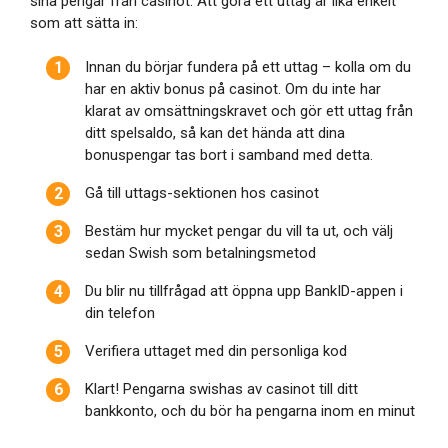
sina pengar från casinot. Att göra ett uttag är lika enkelt
som att sätta in:
Innan du börjar fundera på ett uttag – kolla om du
har en aktiv bonus på casinot. Om du inte har
klarat av omsättningskravet och gör ett uttag från
ditt spelsaldo, så kan det hända att dina
bonuspengar tas bort i samband med detta.
Gå till uttags-sektionen hos casinot
Bestäm hur mycket pengar du vill ta ut, och välj
sedan Swish som betalningsmetod
Du blir nu tillfrågad att öppna upp BankID-appen i
din telefon
Verifiera uttaget med din personliga kod
Klart! Pengarna swishas av casinot till ditt
bankkonto, och du bör ha pengarna inom en minut