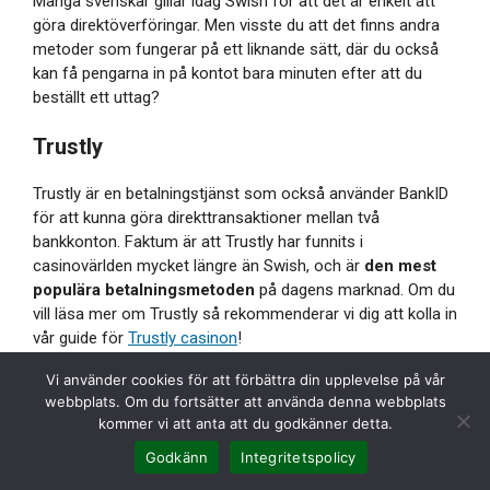
Många svenskar gillar idag Swish för att det är enkelt att
göra direktöverföringar. Men visste du att det finns andra
metoder som fungerar på ett liknande sätt, där du också
kan få pengarna in på kontot bara minuten efter att du
beställt ett uttag?
Trustly
Trustly är en betalningstjänst som också använder BankID
för att kunna göra direkttransaktioner mellan två
bankkonton. Faktum är att Trustly har funnits i
casinovärlden mycket längre än Swish, och är
den mest
populära betalningsmetoden
på dagens marknad. Om du
vill läsa mer om Trustly så rekommenderar vi dig att kolla in
vår guide för
Trustly casinon
!
Vi använder cookies för att förbättra din upplevelse på vår
Zimpler
webbplats. Om du fortsätter att använda denna webbplats
kommer vi att anta att du godkänner detta.
Zimpler är ett annat bolag där man kan göra överföringar
Godkänn
Integritetspolicy
med BankID. De har aldrig fått i närheten av samma
popularitet som Trustly, så därför är det inte så många