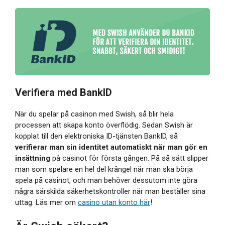
Verifiera med BankID
När du spelar på casinon med Swish, så blir hela
processen att skapa konto överflödig. Sedan Swish är
kopplat till den elektroniska ID-tjänsten BankID, så
verifierar man sin identitet automatiskt när man gör en
insättning
på casinot för första gången. På så sätt slipper
man som spelare en hel del krångel när man ska börja
spela på casinot, och man behöver dessutom inte göra
några särskilda säkerhetskontroller när man beställer sina
uttag. Läs mer om
casino utan konto här
!