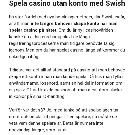
Spela casino utan konto med Swish
En stor fördel med nya betalningsmetoder, där Swish ingår,
är att man
inte längre behöver skapa konto när man
spelar casino på nätet
. Om du är ny i casinovärlden
kanske du aldrig ens har upplevt de långa
registreringsprocesserna man tidigare behövde ta sig
igenom. Men om du har spelat casino länge så kommer du
säkerligen ihåg!
Tidigare var det alltså standard på casino att man behövde
skapa ett konto innan man kunde spela. Då fick man fylla i
användarnamn, lösenord, samt en hel del information om
sig själv. Oftast krävde casinon att man dessutom skicka
in kopior på sina ID-handling.
Varför var det så? Jo, med tanke på att spelbolagen tar
emot och betalar ut pengar till en spelare, så måste de
veta vem denne spelare är. Detta är numera inte
nödvändigt längre, som tur är.