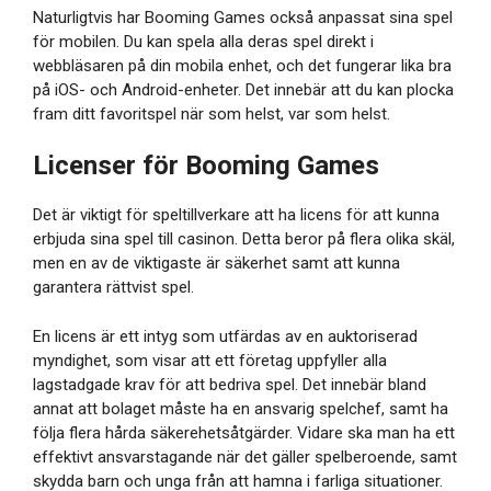
Naturligtvis har Booming Games också anpassat sina spel
för mobilen. Du kan spela alla deras spel direkt i
webbläsaren på din mobila enhet, och det fungerar lika bra
på iOS- och Android-enheter. Det innebär att du kan plocka
fram ditt favoritspel när som helst, var som helst.
Licenser för Booming Games
Det är viktigt för speltillverkare att ha licens för att kunna
erbjuda sina spel till casinon. Detta beror på flera olika skäl,
men en av de viktigaste är säkerhet samt att kunna
garantera rättvist spel.
En licens är ett intyg som utfärdas av en auktoriserad
myndighet, som visar att ett företag uppfyller alla
lagstadgade krav för att bedriva spel. Det innebär bland
annat att bolaget måste ha en ansvarig spelchef, samt ha
följa flera hårda säkerehetsåtgärder. Vidare ska man ha ett
effektivt ansvarstagande när det gäller spelberoende, samt
skydda barn och unga från att hamna i farliga situationer.