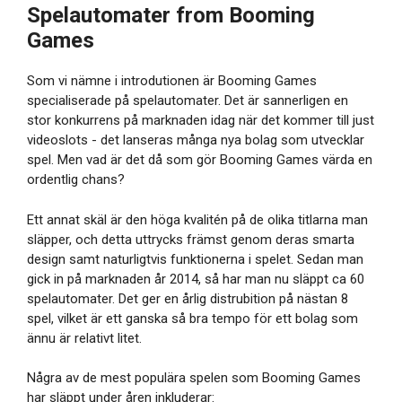
Spelautomater from Booming
Games
Som vi nämne i introdutionen är Booming Games
specialiserade på spelautomater. Det är sannerligen en
stor konkurrens på marknaden idag när det kommer till just
videoslots - det lanseras många nya bolag som utvecklar
spel. Men vad är det då som gör Booming Games värda en
ordentlig chans?
Ett annat skäl är den höga kvalitén på de olika titlarna man
släpper, och detta uttrycks främst genom deras smarta
design samt naturligtvis funktionerna i spelet. Sedan man
gick in på marknaden år 2014, så har man nu släppt ca 60
spelautomater. Det ger en årlig distrubition på nästan 8
spel, vilket är ett ganska så bra tempo för ett bolag som
ännu är relativt litet.
Några av de mest populära spelen som Booming Games
har släppt under åren inkluderar: