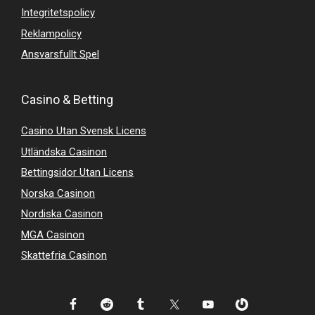
Integritetspolicy
Reklampolicy
Ansvarsfullt Spel
Casino & Betting
Casino Utan Svensk Licens
Utländska Casinon
Bettingsidor Utan Licens
Norska Casinon
Nordiska Casinon
MGA Casinon
Skattefria Casinon