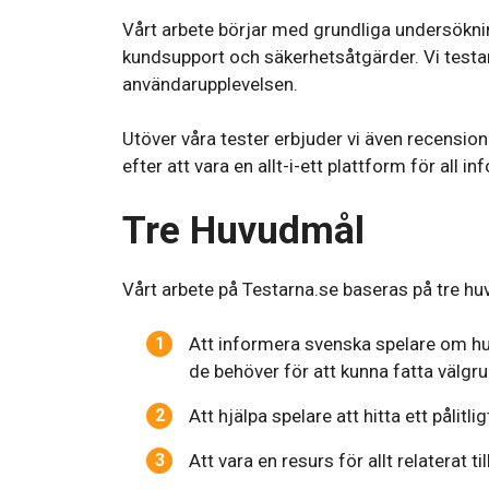
Vårt arbete börjar med grundliga undersökning
kundsupport och säkerhetsåtgärder. Vi testar 
användarupplevelsen.
Utöver våra tester erbjuder vi även recension
efter att vara en allt-i-ett plattform för all i
Tre Huvudmål
Vårt arbete på Testarna.se baseras på tre h
Att informera svenska spelare om hur
de behöver för att kunna fatta välgru
Att hjälpa spelare att hitta ett pålit
Att vara en resurs för allt relaterat 