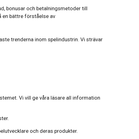
ud, bonusar och betalningsmetoder till
 en bättre förståelse av
aste trenderna inom spelindustrin. Vi strävar
emet. Vi vill ge våra läsare all information
ster.
 spelutvecklare och deras produkter.