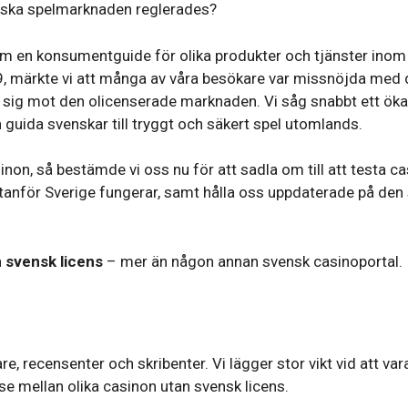
enska spelmarknaden reglerades?
m en konsumentguide för olika produkter och tjänster inom 
9, märkte vi att många av våra besökare var missnöjda med
nde sig mot den olicenserade marknaden. Vi såg snabbt ett ö
h guida svenskar till tryggt och säkert spel utomlands.
non, så bestämde vi oss nu för att sadla om till att testa ca
 utanför Sverige fungerar, samt hålla oss uppdaterade på den
n svensk licens
– mer än någon annan svensk casinoportal.
e, recensenter och skribenter. Vi lägger stor vikt vid att vara
se mellan olika casinon utan svensk licens.