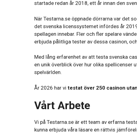
startade redan år 2018, ett år innan den sv
När Testarna.se öppnade dörrarna var det so
det svenska licenssystemet infördes år 201
spellagen innebar. Fler och fler spelare vä
erbjuda pålitliga tester av dessa casinon, oc
Med lång erfarenhet av att testa svenska casi
en unik överblick över hur olika spellicenser
spelvärlden.
År 2026 har vi
testat över 250 casinon uta
Vårt Arbete
Vi på Testarna.se är ett team av erfarna testar
kunna erbjuda våra läsare en rättvis jämförel