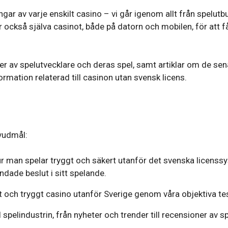
ar av varje enskilt casino – vi går igenom allt från spelutb
också själva casinot, både på datorn och mobilen, för att få
er av spelutvecklare och deras spel, samt artiklar om de sen
nformation relaterad till casinon utan svensk licens.
uvudmål:
 man spelar tryggt och säkert utanför det svenska licenssyst
ndade beslut i sitt spelande.
ligt och tryggt casino utanför Sverige genom våra objektiva te
till spelindustrin, från nyheter och trender till recensioner av