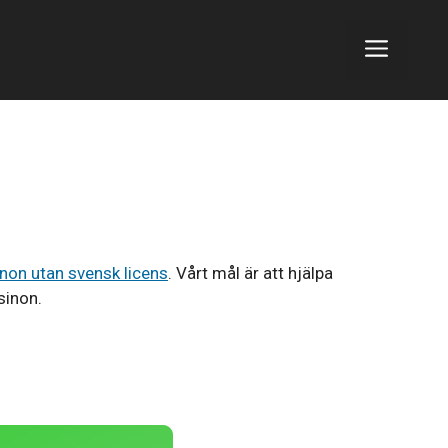
Meny
non utan svensk licens
. Vårt mål är att hjälpa
sinon.